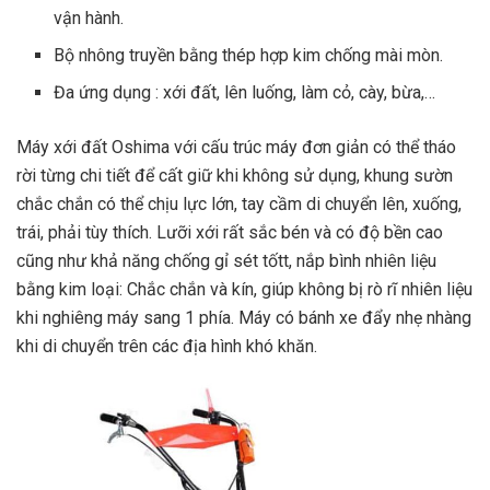
vận hành.
Bộ nhông truyền bằng thép hợp kim chống mài mòn.
Đa ứng dụng : xới đất, lên luống, làm cỏ, cày, bừa,…
Máy xới đất Oshima với cấu trúc máy đơn giản có thể tháo
rời từng chi tiết để cất giữ khi không sử dụng, khung sườn
chắc chắn có thể chịu lực lớn, tay cầm di chuyển lên, xuống,
trái, phải tùy thích. Lưỡi xới rất sắc bén và có độ bền cao
cũng như khả năng chống gỉ sét tốtt, nắp bình nhiên liệu
bằng kim loại: Chắc chắn và kín, giúp không bị rò rĩ nhiên liệu
khi nghiêng máy sang 1 phía. Máy có bánh xe đẩy nhẹ nhàng
khi di chuyển trên các địa hình khó khăn.