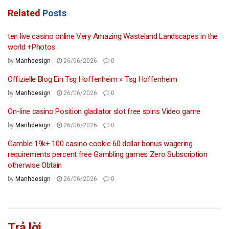
Related
Posts
ten live casino online Very Amazing Wasteland Landscapes in the
world +Photos
by
Manhdesign
26/06/2026
0
Offizielle Blog Ein Tsg Hoffenheim » Tsg Hoffenheim
by
Manhdesign
26/06/2026
0
On-line casino Position gladiator slot free spins Video game
by
Manhdesign
26/06/2026
0
Gamble 19k+ 100 casino cookie 60 dollar bonus wagering
requirements percent free Gambling games Zero Subscription
otherwise Obtain
by
Manhdesign
26/06/2026
0
Trả lời