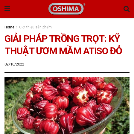
Home
Giới thiệu sản phẩm
GIẢI PHÁP TRỒNG TRỌT: KỸ
THUẬT ƯƠM MẦM ATISO ĐỎ
02/10/2022