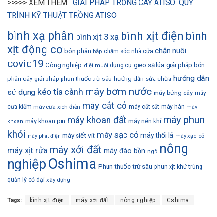
>>>>> XEM THÊM:
GIẢI PHÁP TRỒNG CÂY ATISO: QUY
TRÌNH KỸ THUẬT TRỒNG ATISO
bình xạ phân
bình xịt điện
bình
bình xịt 3 xạ
xịt động cơ
chăn nuôi
bón phân
bắp
chăm sóc nhà cửa
covid19
gieo sạ lúa
Công nghiệp
giải pháp bón
dụng cụ
diệt muỗi
hướng dẫn
phân cây
giải pháp phun thuốc trừ sâu
hướng dẫn sửa chữa
máy bơm nước
kéo tỉa cành
sử dụng
máy bứng cây
máy
máy cắt cỏ
cưa kiếm
máy cưa xích điện
máy cắt sắt
máy hàn
máy
máy phun
máy khoan đất
máy khoan pin
máy nén khí
khoan
khói
máy sạc cỏ
máy siết vít
máy thổi lá
máy phát điện
máy xạc cỏ
nông
máy xới đất
máy xịt rửa
máy đào bồn
ngô
Oshima
nghiệp
Phun thuốc trừ sâu
phun xịt khử trùng
quản lý cỏ dại
xây dựng
Tags:
bình xịt điện
máy xới đất
nông nghiệp
Oshima