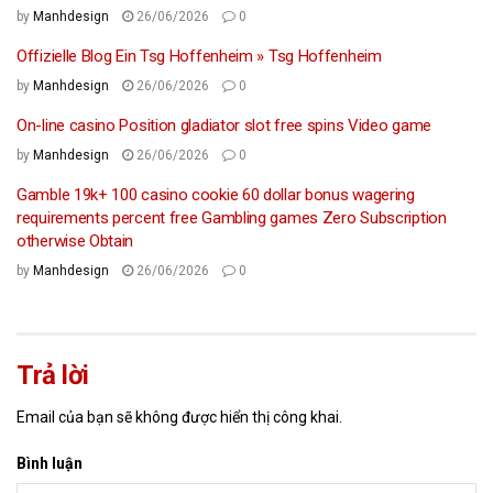
by
Manhdesign
26/06/2026
0
Offizielle Blog Ein Tsg Hoffenheim » Tsg Hoffenheim
by
Manhdesign
26/06/2026
0
On-line casino Position gladiator slot free spins Video game
by
Manhdesign
26/06/2026
0
Gamble 19k+ 100 casino cookie 60 dollar bonus wagering
requirements percent free Gambling games Zero Subscription
otherwise Obtain
by
Manhdesign
26/06/2026
0
Trả lời
Email của bạn sẽ không được hiển thị công khai.
Bình luận