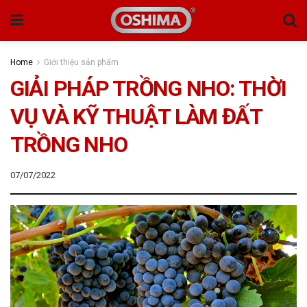
Home
Giới thiệu sản phẩm
GIẢI PHÁP TRỒNG NHO: THỜI
VỤ VÀ KỸ THUẬT LÀM ĐẤT
TRỒNG NHO
07/07/2022