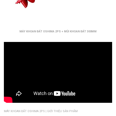
MÁY KHOAN ĐẤT OSHIMA 2PS + MŨI KHOAN ĐẤT 300MM
MÁY KHOAN ĐẤT OSHIMA 2PS | GIỚI THIỆU SẢN PHẨM