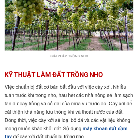
GIẢI PHÁP TRỒNG NHO
KỸ THUẬT LÀM ĐẤT TRỒNG NHO
Việc chuẩn bị đất cơ bản bắt đầu với việc cày xới. Nhiều
tuần trước khi trồng nho, hầu hết các nhà nông sẽ làm sạch
tàn dư cây trồng và cỏ dại của mùa vụ trước đó. Cày xới để
cải thiện khả năng lưu thông khí và thoát nước của đất.
Đồng thời, việc cày xới sẽ loại bỏ đá và các vật liệu không
mong muốn khác khỏi đất.
Sử dụng
máy khoan đất cầm
tay
để cày xới đất chuẩn bị trồng nho.