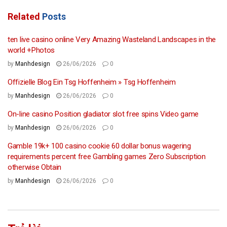
Related
Posts
ten live casino online Very Amazing Wasteland Landscapes in the
world +Photos
by
Manhdesign
26/06/2026
0
Offizielle Blog Ein Tsg Hoffenheim » Tsg Hoffenheim
by
Manhdesign
26/06/2026
0
On-line casino Position gladiator slot free spins Video game
by
Manhdesign
26/06/2026
0
Gamble 19k+ 100 casino cookie 60 dollar bonus wagering
requirements percent free Gambling games Zero Subscription
otherwise Obtain
by
Manhdesign
26/06/2026
0