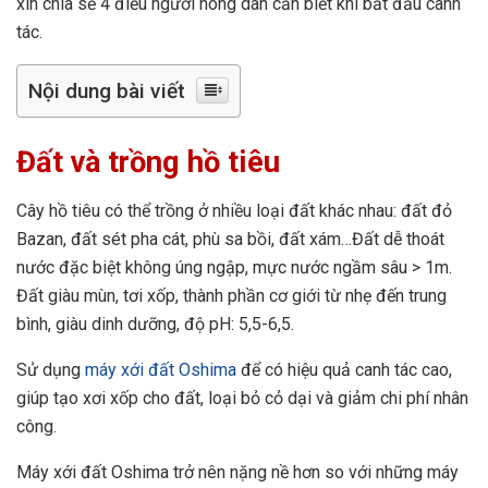
xin chia sẻ 4 điều người nông dân cần biết khi bắt đầu canh
tác.
Nội dung bài viết
Đất và trồng hồ tiêu
Cây hồ tiêu có thể trồng ở nhiều loại đất khác nhau: đất đỏ
Bazan, đất sét pha cát, phù sa bồi, đất xám…Đất dễ thoát
nước đặc biệt không úng ngập, mực nước ngầm sâu > 1m.
Đất giàu mùn, tơi xốp, thành phần cơ giới từ nhẹ đến trung
bình, giàu dinh dưỡng, độ pH: 5,5-6,5.
Sử dụng
máy xới đất Oshima
để có hiệu quả canh tác cao,
giúp tạo xơi xốp cho đất, loại bỏ cỏ dại và giảm chi phí nhân
công.
Máy xới đất Oshima trở nên nặng nề hơn so với những máy