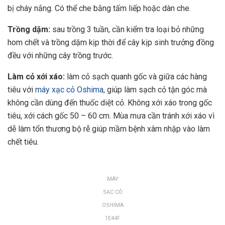
bị cháy nắng. Có thể che bằng tấm liếp hoặc dàn che.
Trồng dặm:
sau trồng 3 tuần, cần kiểm tra loại bỏ những
hom chết và trồng dặm kịp thời để cây kịp sinh trưởng đồng
đều với những cây trồng trước.
Làm cỏ xới xáo:
làm cỏ sạch quanh gốc và giữa các hàng
tiêu với
máy xạc cỏ Oshima
, giúp làm sạch cỏ tận góc mà
không cần dùng đến thuốc diệt cỏ. Không xới xáo trong gốc
tiêu, xới cách gốc 50 – 60 cm. Mùa mưa cần tránh xới xáo vì
dễ làm tổn thương bộ rễ giúp mầm bệnh xâm nhập vào làm
chết tiêu.
MÁY
SẠC CỎ
OSHIMA
1E44F