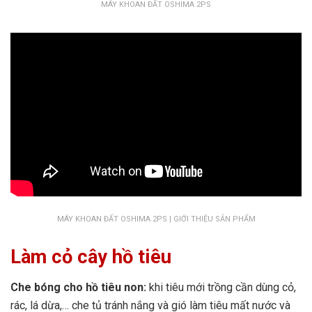
MÁY KHOAN ĐẤT OSHIMA 2PS
MÁY KHOAN ĐẤT OSHIMA 2PS | GIỚI THIỆU SẢN PHẨM
Làm cỏ cây hồ tiêu
Che bóng cho hồ tiêu non:
khi tiêu mới trồng cần dùng cỏ,
rác, lá dừa,… che tủ tránh nắng và gió làm tiêu mất nước và