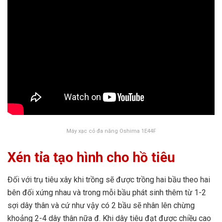
Máy xạc cỏ đa năng Oshima 1E44F
Xén tỉa tạo hình cho hồ tiêu
Đối với trụ tiêu xây khi trồng sẽ được trồng hai bầu theo hai
bên đối xứng nhau và trong mỗi bầu phát sinh thêm từ 1-2
sợi dây thân và cứ như vậy có 2 bầu sẽ nhân lên chừng
khoảng 2-4 dây thân nữa đ. Khi dây tiêu đạt được chiều cao