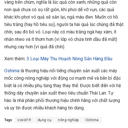
vàng trên chùm, nghĩa là lúc quả còn xanh; những quả còn
non quá chưa có sọ rất giòn, khi phơi dễ vỡ vụn, các quả
khác khi phơi vỏ quả sẽ săn lại, ngả màu đen. Muốn có hồ
tiêu trắng (hay hồ tiêu sọ), người ta hái quả lúc chúng đã thật
chín, sau đó bỏ vỏ. Loại này có màu trắng ngà hay xám, ít
nhăn nheo và ít thơm hơn (vì lớp vỏ chứa tinh dầu đã mất)
nhưng cay hơn (vì quả đã chín).
Xem thêm:
3 Loại Máy Thu Hoạch Nông Sản Hàng Đầu
Oshima
là thương hiệu nổi tiếng chuyên sản xuất các máy
mốc công-nông nghiệp với động cơ mạnh mẽ và bền bỉ đặc
biệt là có nhiều phụ tùng thay thay thế. Được biết đến với hệ
thống dây chuyền sản xuất theo tiêu chuẩn Thái Lan. Tự
hào là nhà phân phối thương hiệu chính hãng với chất lượng
và uy tín được nhiều khách hàng tin dùng.
Tags:
covid19
dụng cụ
nông nghiệp
Oshima