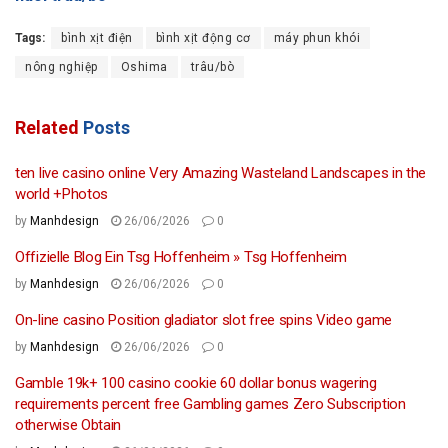
Tags:
bình xịt điện
bình xịt động cơ
máy phun khói
nông nghiệp
Oshima
trâu/bò
Related
Posts
ten live casino online Very Amazing Wasteland Landscapes in the
world +Photos
by
Manhdesign
26/06/2026
0
Offizielle Blog Ein Tsg Hoffenheim » Tsg Hoffenheim
by
Manhdesign
26/06/2026
0
On-line casino Position gladiator slot free spins Video game
by
Manhdesign
26/06/2026
0
Gamble 19k+ 100 casino cookie 60 dollar bonus wagering
requirements percent free Gambling games Zero Subscription
otherwise Obtain