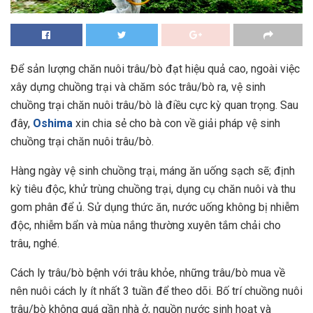
Để sản lượng chăn nuôi trâu/bò đạt hiệu quả cao, ngoài việc
xây dựng chuồng trại và chăm sóc trâu/bò ra, vệ sinh
chuồng trại chăn nuôi trâu/bò là điều cực kỳ quan trọng. Sau
đây,
Oshima
xin chia sẻ cho bà con về giải pháp vệ sinh
chuồng trại chăn nuôi trâu/bò.
Hàng ngày vệ sinh chuồng trại, máng ăn uống sạch sẽ; định
kỳ tiêu độc, khử trùng chuồng trại, dụng cụ chăn nuôi và thu
gom phân để ủ. Sử dụng thức ăn, nước uống không bị nhiễm
độc, nhiễm bẩn và mùa nắng thường xuyên tắm chải cho
trâu, nghé.
Cách ly trâu/bò bệnh với trâu khỏe, những trâu/bò mua về
nên nuôi cách ly ít nhất 3 tuần để theo dõi. Bố trí chuồng nuôi
trâu/bò không quá gần nhà ở, nguồn nước sinh hoạt và