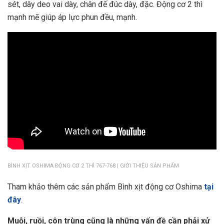
sét, dây deo vai dày, chân đế đúc dày, đặc. Động cơ 2 thì
mạnh mẽ giúp áp lực phun đều, mạnh.
BÌNH XỊT OSHIMA ĐỘNG CƠ 2 THÌ 767-768 | GIỚI THIỆU SẢN PHẨM
Tham khảo thêm các sản phẩm Bình xịt động cơ Oshima
tại
đây
.
Muỗi, ruồi, côn trùng cũng là những vấn đề cần phải xử