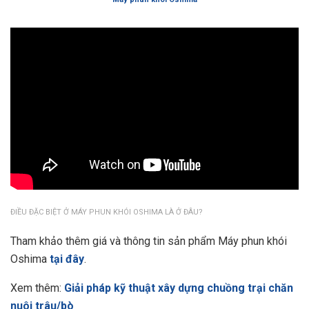
ĐIỀU ĐẶC BIỆT Ở MÁY PHUN KHÓI OSHIMA LÀ Ở ĐÂU?
Tham khảo thêm giá và thông tin sản phẩm Máy phun khói
Oshima
tại đây
.
Xem thêm:
Giải pháp kỹ thuật xây dựng chuồng trại chăn
nuôi trâu/bò