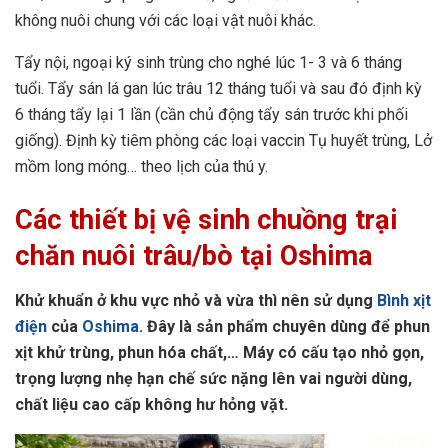
không nuôi chung với các loại vật nuôi khác.
Tẩy nội, ngoại ký sinh trùng cho nghé lúc 1- 3 và 6 tháng
tuổi. Tẩy sán lá gan lúc trâu 12 tháng tuổi và sau đó định kỳ
6 tháng tẩy lại 1 lần (cần chủ động tẩy sán trước khi phối
giống). Định kỳ tiêm phòng các loại vaccin Tụ huyết trùng, Lở
mồm long móng… theo lịch của thú y.
Các thiết bị vệ sinh chuồng trại
chăn nuôi trâu/bò tại Oshima
Khử khuẩn ở khu vực nhỏ và vừa thì nên sử dụng
Bình xịt
điện
của
Oshima
. Đây là sản phẩm chuyên dùng để phun
xịt khử trùng, phun hóa chất,… Máy có cấu tạo nhỏ gọn,
trọng lượng nhẹ hạn chế sức nặng lên vai người dùng,
chất liệu cao cấp không hư hỏng vặt.