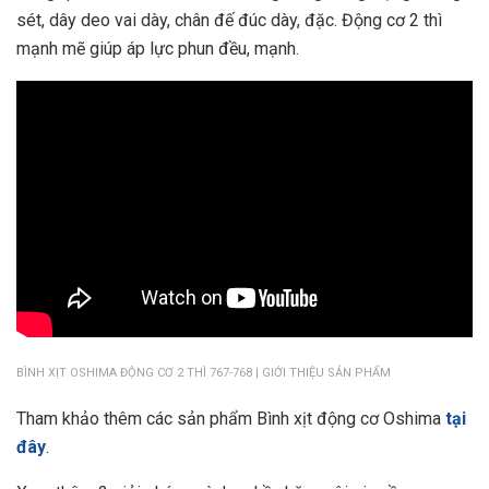
sét, dây deo vai dày, chân đế đúc dày, đặc. Động cơ 2 thì
mạnh mẽ giúp áp lực phun đều, mạnh.
BÌNH XỊT OSHIMA ĐỘNG CƠ 2 THÌ 767-768 | GIỚI THIỆU SẢN PHẨM
Tham khảo thêm các sản phẩm Bình xịt động cơ Oshima
tại
đây
.