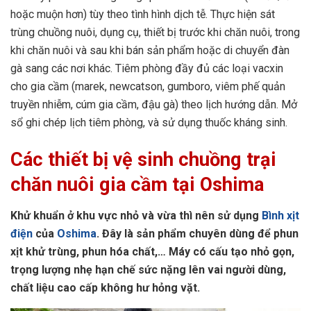
hoặc muộn hơn) tùy theo tình hình dịch tễ. Thực hiện sát
trùng chuồng nuôi, dụng cụ, thiết bị trước khi chăn nuôi, trong
khi chăn nuôi và sau khi bán sản phẩm hoặc di chuyển đàn
gà sang các nơi khác. Tiêm phòng đầy đủ các loại vacxin
cho gia cầm (marek, newcatson, gumboro, viêm phế quản
truyền nhiễm, cúm gia cầm, đậu gà) theo lịch hướng dẫn. Mở
sổ ghi chép lịch tiêm phòng, và sử dụng thuốc kháng sinh.
Các thiết bị vệ sinh chuồng trại
chăn nuôi gia cầm tại Oshima
Khử khuẩn ở khu vực nhỏ và vừa thì nên sử dụng
Bình xịt
điện
của
Oshima
. Đây là sản phẩm chuyên dùng để phun
xịt khử trùng, phun hóa chất,… Máy có cấu tạo nhỏ gọn,
trọng lượng nhẹ hạn chế sức nặng lên vai người dùng,
chất liệu cao cấp không hư hỏng vặt.