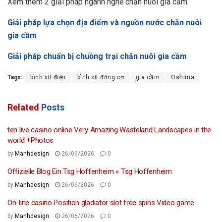
Xem thêm 2 giải pháp ngành nghề chăn nuôi gia cầm:
Giải pháp lựa chọn địa điểm và nguồn nước chăn nuôi
gia cầm
Giải pháp chuẩn bị chuồng trại chăn nuôi gia cầm
Tags:
bình xịt điện
bình xịt động cơ
gia cầm
Oshima
Related
Posts
ten live casino online Very Amazing Wasteland Landscapes in the
world +Photos
by
Manhdesign
26/06/2026
0
Offizielle Blog Ein Tsg Hoffenheim » Tsg Hoffenheim
by
Manhdesign
26/06/2026
0
On-line casino Position gladiator slot free spins Video game
by
Manhdesign
26/06/2026
0