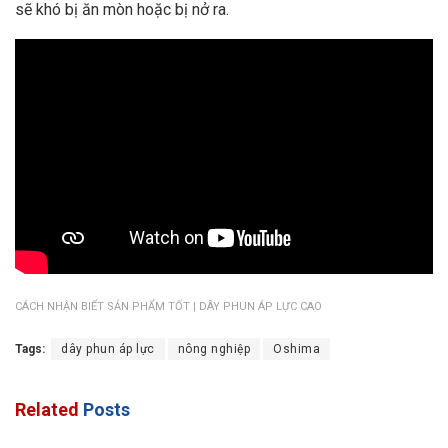
sẽ khó bị ăn mòn hoặc bị nở ra.
CÁCH NHẬN BIẾT SẢN PHẨM TỐT | DÂY PHUN ÁP LỰC CAO
Tags:
dây phun áp lực
nông nghiệp
Oshima
Related
Posts