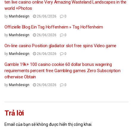
ten live casino online Very Amazing Wasteland Landscapes in the
world +Photos
by
Manhdesign
26/06/2026
0
Offizielle Blog Ein Tsg Hoffenheim » Tsg Hoffenheim
by
Manhdesign
26/06/2026
0
On-line casino Position gladiator slot free spins Video game
by
Manhdesign
26/06/2026
0
Gamble 19k+ 100 casino cookie 60 dollar bonus wagering
requirements percent free Gambling games Zero Subscription
otherwise Obtain
by
Manhdesign
26/06/2026
0
Trả lời
Email của bạn sẽ không được hiển thị công khai.