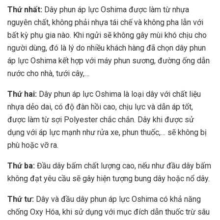
Thứ nhất:
Dây phun áp lực Oshima được làm từ nhựa
nguyên chất, không phải nhựa tái chế và không pha lẫn với
bất kỳ phụ gia nào. Khi ngửi sẽ không gây mùi khó chịu cho
người dùng, đó là lý do nhiều khách hàng đã chọn dây phun
áp lực Oshima kết hợp với máy phun sương, đường ống dẫn
nước cho nhà, tưới cây,…
Thứ hai:
Dây phun áp lực Oshima là loại dây với chất liệu
nhựa dẻo dai, có độ đàn hồi cao, chịu lực và dẫn áp tốt,
được làm từ sợi Polyester chắc chắn. Dây khi được sử
dụng với áp lực mạnh như rửa xe, phun thuốc,… sẽ không bị
phù hoặc vỡ ra.
Thứ ba:
Đầu dây bấm chất lượng cao, nếu như đầu dây bấm
không đạt yêu cầu sẽ gây hiện tượng bung dây hoặc nổ dây.
Thứ tư:
Dây và đầu dây phun áp lực Oshima có khả năng
chống Oxy Hóa, khi sử dụng với mục đích dẫn thuốc trừ sâu