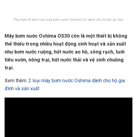
Phụ kiện đi kèm của máy bơm nước Oshima OS dành cho hồ bơi tại nhà.
Máy bơm nước Oshima OS30 còn là một thiết bị không
thể thiếu trong nhiều hoạt động sinh hoạt và sản xuất
như bơm nước ruộng, hút nước ao hồ, sông rạch, tưới
tiêu vườn, nông trại, hút nước thải và vệ sinh chuồng
trại.
Xem thêm:
2 loại máy bơm nước Oshima dành cho hộ gia
đình và sản xuất