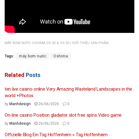
MÁY BƠM NƯỚC OSHIMA OS-20 & OS-30 | GIỚI THIỆU SẢN PHẨM
Tags:
máy bơm nước
Oshima
Related
Posts
ten live casino online Very Amazing Wasteland Landscapes in the
world +Photos
by
Manhdesign
26/06/2026
0
On-line casino Position gladiator slot free spins Video game
by
Manhdesign
26/06/2026
0
Offizielle Blog Ein Tsg Hoffenheim » Tsg Hoffenheim