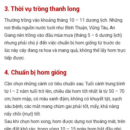
3. Thời vụ trồng thanh long
Thường trồng vào khoảng tháng 10 – 11 dương lịch. Những
nơi thiếu nguồn nước tưới như Bình Thuận, Vũng Tàu, An
Giang nên trồng vào đầu mùa mưa (tháng 5 – 6 dương lịch)
nhưng phải chú ý đến việc chuẩn bị hom giống từ trước do
lúc này cây đang ra hoa và mang quả, không thể lấy hom trực
tiếp được.
4. Chuẩn bị hom giống
Cần chọn những cành có tiêu chuẩn sau: Tuổi cành trung bình
từ l – 2 năm tuổi trở lên, chiều dài hom tốt nhất là từ 50 – 70
cm; hom mập, có màu xanh đậm, không có khuyết tật, sạch
sâu bệnh; các mắt mang chùm gai phải tốt, mẩy, khả năng
nẩy chồi (mụt) tốt.
Sau khi chọn hom xong, hom được dựng nơi thoáng mát, trên
nền đất khô ráo, trong vòng 10 – 15 ngày hom bắt đầu nhú