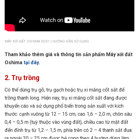
MÁY XỚI ĐẤT OSHIMA XDX1 | HƯỚNG DẪN SỬ DỤNG
Tham khảo thêm giá và thông tin sản phẩm Máy xới đất
Oshima
tại đây
.
2. Trụ trồng
Có thể dùng trụ gỗ, trụ gạch hoặc trụ xi măng cốt sắt để
trồng thanh long. Hiện nay, trụ xi măng cốt sắt đang được
khuyến cáo và sử dụng phổ biến trong sản xuất với kích
thước: cạnh vuông từ 12 – 15 cm, cao 1,6 – 2,0 m, chôn sâu
0,4 – 0,5 m (tuỳ thuộc vào vùng đất), chiều cao từ mặt đất
đến đỉnh trụ từ 1,2 – 1,5 m, phía trên có 2 – 4 thanh sắt đua
ra ngoài 20 – 25 cm được bẻ cong theo 4 hướng dùng làm