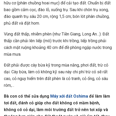
hữu cơ (phân chuồng hoai mục) để cải tạo đất. Chuẩn bị đất
bao gồm cắm cọc, đào lỗ, xuống trụ. Sau khi chôn trụ xong,
đào quanh trụ sâu 20 cm, rộng 1,5 cm; bón lót phân chuồng,
phủ đất và đặt hom.
Vùng đất thấp, nhiễm phèn (như Tiền Giang, Long An…): Đất
thấp cần phải lên liếp (mô) trước khi trồng; liếp trồng phải
cách mặt ruộng khoảng 40 cm để đề phòng ngập nước trong
mùa mưa.
Đất phải được cày bừa kỹ trong mùa nắng, phơi đất, trừ cỏ
dại. Cày bừa, làm cỏ không kỹ sau này chi phí trừ cỏ sẽ rất
cao, cỏ nguy hiểm trên đất phèn là cỏ tranh, cỏ ống, cỏ sâu
róm,…
Bà con có thể sửa dụng
Máy xới đất Oshima
để làm làm
tơi đất, đánh cỏ giúp cho đất không có mầm bệnh,
không có cỏ dại, làm môi trường đất trở nên tơi xốp và