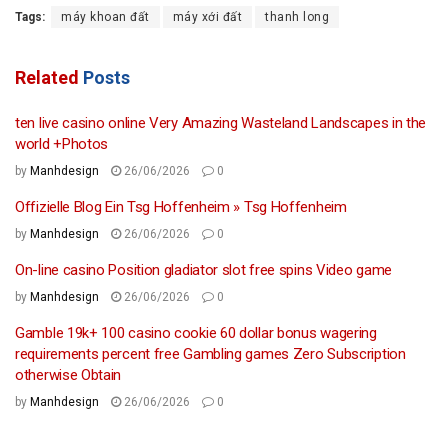
Tags:
máy khoan đất
máy xới đất
thanh long
Related
Posts
ten live casino online Very Amazing Wasteland Landscapes in the
world +Photos
by
Manhdesign
26/06/2026
0
Offizielle Blog Ein Tsg Hoffenheim » Tsg Hoffenheim
by
Manhdesign
26/06/2026
0
On-line casino Position gladiator slot free spins Video game
by
Manhdesign
26/06/2026
0
Gamble 19k+ 100 casino cookie 60 dollar bonus wagering
requirements percent free Gambling games Zero Subscription
otherwise Obtain
by
Manhdesign
26/06/2026
0