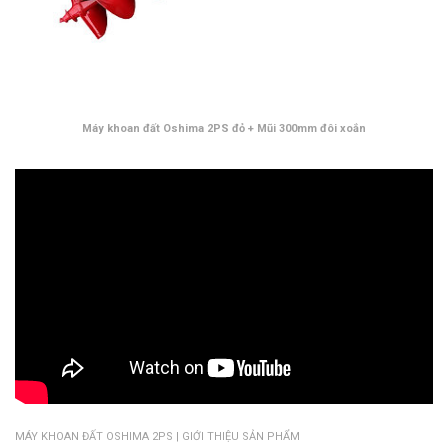
Máy khoan đất Oshima 2PS đỏ + Mũi 300mm đôi xoắn
MÁY KHOAN ĐẤT OSHIMA 2PS | GIỚI THIỆU SẢN PHẨM