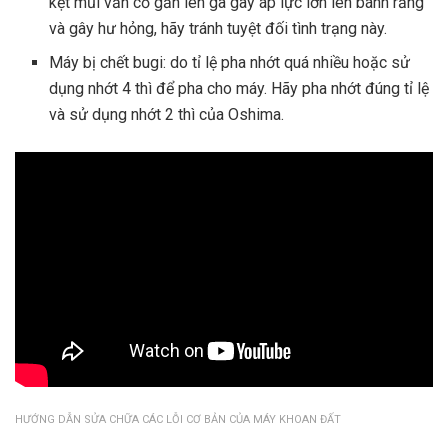
kẹt mũi vẫn cố gắn lên ga gây áp lực lớn lên bánh răng
và gây hư hỏng, hãy tránh tuyệt đối tình trạng này.
Máy bị chết bugi: do tỉ lệ pha nhớt quá nhiều hoặc sử
dụng nhớt 4 thì để pha cho máy. Hãy pha nhớt đúng tỉ lệ
và sử dụng nhớt 2 thì của Oshima.
HƯỚNG DẪN SỬA CHỮA CÁC LỖI CƠ BẢN CỦA MÁY KHOAN ĐẤT