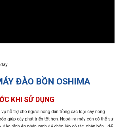
đây.
MÁY ĐÀO BỒN OSHIMA
ỚC KHI SỬ DỤNG
c vụ hỗ trợ cho người nông dân trồng các loại cây nông
xốp giúp cây phát triển tốt hơn. Ngoài ra máy còn có thể sử
, đào rãnh ép phân xanh để chôn lấp cỏ rác, phân bón,…để