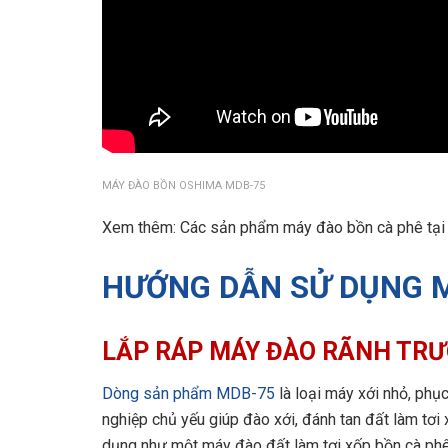
MÁY ĐÀO BỒN OSHIMA MDB-75
Xem thêm: Các sản phẩm máy đào bồn cà phê tại 
HƯỚNG DẪN SỬ DỤNG 
LẮP RÁP MÁY ĐÀO RÃNH TRƯ
Dòng sản phẩm MDB-75
là loại máy xới nhỏ, phụ
nghiệp chủ yếu giúp đào xới, đánh tan đất làm tơi 
dụng như một máy đào đất làm tơi xốp bồn cà phê