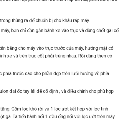
 trong thùng ra để chuẩn bị cho khâu ráp máy.
 máy, bạn chỉ cần gắn bánh xe vào trục và dùng chốt gài cố
 cân bằng cho máy vào trục trước của máy, hướng mặt có
ánh xe và trên trục cốt phải trùng nhau. Rồi dùng then có
ục phía trước sao cho phần dẹp trên lưỡi hướng về phía
ulon đai ốc tay lái để cố định , và điều chỉnh cho phù hợp
ầng. Gồm lọc khô rời và 1 lọc ướt kết hợp với lọc tinh
 gà. Ta tiến hành nối 1 đầu ống nối với lọc ướt trên máy