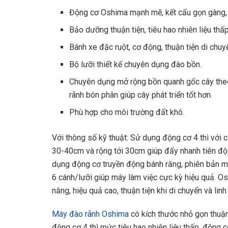
Động cơ Oshima mạnh mẽ, kết cấu gọn gàng, t
Bảo dưỡng thuận tiện, tiêu hao nhiên liệu thấp
Bánh xe đặc ruột, cơ động, thuận tiện di chuy
Bộ lưỡi thiết kế chuyên dụng đào bồn.
Chuyên dụng mở rộng bồn quanh gốc cây theo 
rãnh bón phân giúp cây phát triển tốt hơn.
Phù hợp cho môi trường đất khô.
Với thông số kỹ thuật: Sử dụng động cơ 4 thì với 
30-40cm và rộng tới 30cm giúp đẩy nhanh tiên độ
dụng động cơ truyền động bánh răng, phiên bản m
6 cánh/lưỡi giúp máy làm việc cực kỳ hiệu quả. O
năng, hiệu quả cao, thuận tiện khi di chuyển và lin
Máy đào rãnh Oshima
có kích thước nhỏ gọn thuận 
động cơ 4 thì mức tiêu hao nhiên liệu thấp, động 