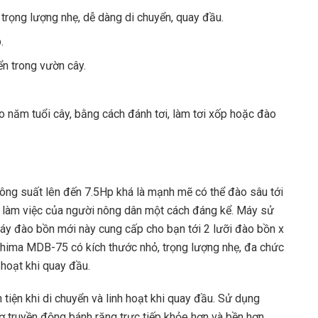
rọng lượng nhẹ, dễ dàng di chuyển, quay đầu.
.
ển trong vườn cây.
năm tuổi cây, bằng cách đánh tơi, làm tơi xốp hoặc đào
công suất lên đến 7.5Hp khá là mạnh mẽ có thể đào sâu tới
 làm việc của người nông dân một cách đáng kể. Máy sử
áy đào bồn mới này cung cấp cho bạn tới 2 lưỡi đào bồn x
shima MDB-75 có kích thước nhỏ, trọng lượng nhẹ, đa chức
h hoạt khi quay đầu.
tiện khi di chuyển và linh hoạt khi quay đầu. Sử dụng
cơ truyền động bánh răng trực tiếp khỏe hơn và bền hơn