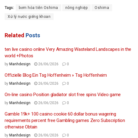
Tags:
bơm hỏa tiễn Oshima
nông nghiệp
Oshima
Xử lý nước giếng khoan
Related
Posts
ten live casino online Very Amazing Wasteland Landscapes in the
world +Photos
by
Manhdesign
26/06/2026
0
Offizielle Blog Ein Tsg Hoffenheim » Tsg Hoffenheim
by
Manhdesign
26/06/2026
0
On-line casino Position gladiator slot free spins Video game
by
Manhdesign
26/06/2026
0
Gamble 19k+ 100 casino cookie 60 dollar bonus wagering
requirements percent free Gambling games Zero Subscription
otherwise Obtain
by
Manhdesign
26/06/2026
0