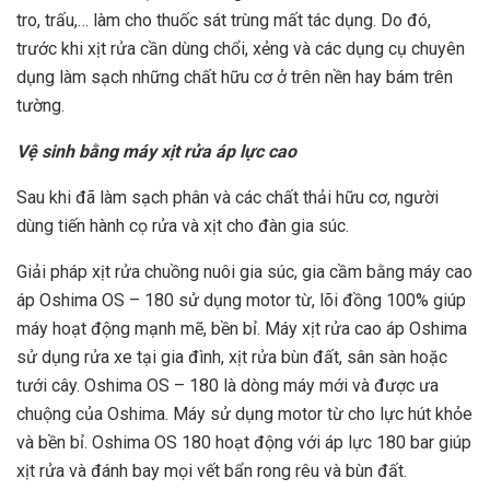
tro, trấu,… làm cho thuốc sát trùng mất tác dụng. Do đó,
trước khi xịt rửa cần dùng chổi, xẻng và các dụng cụ chuyên
dụng làm sạch những chất hữu cơ ở trên nền hay bám trên
tường.
Vệ sinh bằng máy xịt rửa áp lực cao
Sau khi đã làm sạch phân và các chất thải hữu cơ, người
dùng tiến hành cọ rửa và xịt cho đàn gia súc.
Giải pháp xịt rửa chuồng nuôi gia súc, gia cầm bằng máy cao
áp Oshima OS – 180 sử dụng motor từ, lõi đồng 100% giúp
máy hoạt động mạnh mẽ, bền bỉ. Máy xịt rửa cao áp Oshima
sử dụng rửa xe tại gia đình, xịt rửa bùn đất, sân sàn hoặc
tưới cây. Oshima OS – 180 là dòng máy mới và được ưa
chuộng của Oshima. Máy sử dụng motor từ cho lực hút khỏe
và bền bỉ. Oshima OS 180 hoạt động với áp lực 180 bar giúp
xịt rửa và đánh bay mọi vết bẩn rong rêu và bùn đất.