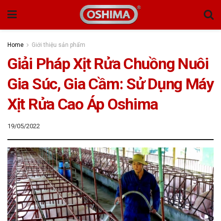
Home
Giới thiệu sản phẩm
Giải Pháp Xịt Rửa Chuồng Nuôi
Gia Súc, Gia Cầm: Sử Dụng Máy
Xịt Rửa Cao Áp Oshima
19/05/2022