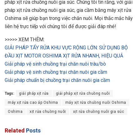
pháp xịt rửa chuồng nuôi gia súc. Chúng tôi tin rằng, với giải
pháp xịt rửa chuồng nuôi gia súc, gia cầm bằng máy xịt rửa
Oshima sẽ giúp bạn trong việc chăn nuôi. Mọi thắc mắc hãy
liên hệ trực tiếp với chúng tôi để được giải đáp nhé!
>>>>> XEM THÊM:
GIẢI PHÁP TẨY RỬA KHU VỰC RỘNG LỚN: SỬ DỤNG BỘ
ĐẦU XỊT MOTOR OSHIMA XỊT RỬA NHANH, HIỆU QUẢ
Giải pháp vệ sinh chuồng trại chăn nuôi trâu/bò
Giải pháp vệ sinh chuồng trại chăn nuôi gia cầm
Giải pháp chuẩn bị chuồng trại chăn nuôi gia cầm
Tags:
giải pháp xịt rửa
giải pháp xịt rửa chuồng nuôi
máy xịt rửa cao áp Oshima
máy xịt rửa chuồng nuôi Oshima
Oshima
xịt rửa chuồng nuôi
xịt rửa chuồng nuôi gia súc
Related
Posts