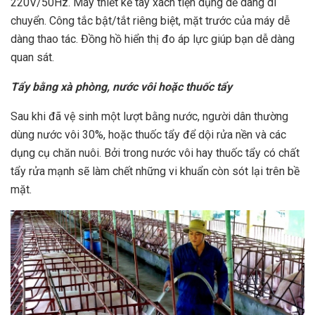
220V/50Hz. Máy thiết kế tay xách tiện dụng dễ dàng di
chuyển. Công tắc bật/tắt riêng biệt, mặt trước của máy dễ
dàng thao tác. Đồng hồ hiển thị đo áp lực giúp bạn dễ dàng
quan sát.
Tẩy bằng xà phòng, nước vôi hoặc thuốc tẩy
Sau khi đã vệ sinh một lượt bằng nước, người dân thường
dùng nước vôi 30%, hoặc thuốc tẩy để dội rửa nền và các
dụng cụ chăn nuôi. Bởi trong nước vôi hay thuốc tẩy có chất
tẩy rửa mạnh sẽ làm chết những vi khuẩn còn sót lại trên bề
mặt.