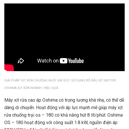
GIẢI PHÁP XỊT RỬA CHUỒNG NUÔI GIA SÚC: SỬ DỤNG BỘ ĐẦU XỊT MOTOR
OSHIMA XỊT RỬA NHANH, HIỆU QUẢ
Máy xịt rửa cao áp Oshima có trọng lượng khá nhẹ, có thể dễ
dàng di chuyển. Hoạt động với áp lực mạnh mẽ giúp máy xịt
rửa chuống trại os – 180 có khả năng hút 8 lít/phút. Oshima
OS – 180 hoạt động với công suất 1.8 kW, nguồn điện áp