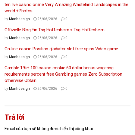
ten live casino online Very Amazing Wasteland Landscapes in the
world +Photos
by
Manhdesign
26/06/2026
0
Offizielle Blog Ein Tsg Hoffenheim » Tsg Hoffenheim
by
Manhdesign
26/06/2026
0
On-line casino Position gladiator slot free spins Video game
by
Manhdesign
26/06/2026
0
Gamble 19k+ 100 casino cookie 60 dollar bonus wagering
requirements percent free Gambling games Zero Subscription
otherwise Obtain
by
Manhdesign
26/06/2026
0
Trả lời
Email của bạn sẽ không được hiển thị công khai.