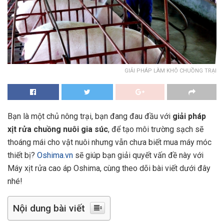
GIẢI PHÁP LÀM KHÔ CHUỒNG TRẠI
Bạn là một chủ nông trại, bạn đang đau đầu với
giải pháp
xịt rửa chuồng
nuôi gia súc
, để tạo môi trường sạch sẽ
thoáng mái cho vật nuôi nhưng vẫn chưa biết mua máy móc
thiết bị?
Oshima.vn
sẽ giúp bạn giải quyết vấn đề này với
Máy xịt rửa cao áp Oshima, cùng theo dõi bài viết dưới đây
nhé!
Nội dung bài viết