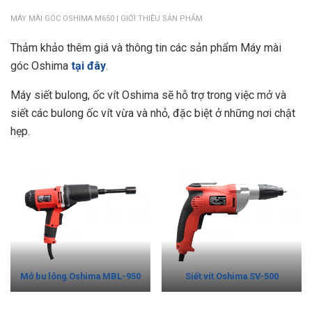
MÁY MÀI GÓC OSHIMA M650 | GIỚI THIỆU SẢN PHẨM
Thảm khảo thêm giá và thông tin các sản phẩm Máy mài
góc Oshima
tại đây
.
Máy siết bulong, ốc vít Oshima sẽ hỗ trợ trong việc mở và
siết các bulong ốc vít vừa và nhỏ, đặc biệt ở những nơi chật
hẹp.
Mở bu lông Oshima MBL-950
Siết vít Oshima SV-500