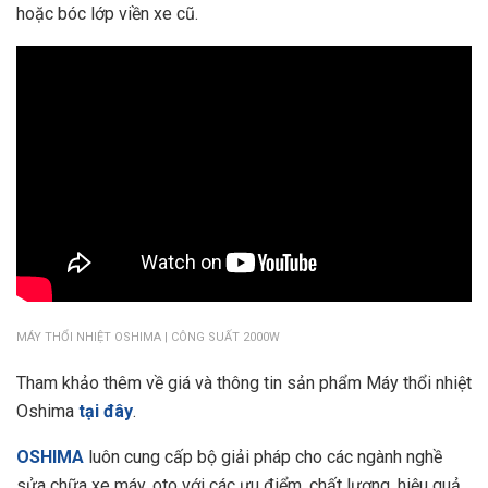
hoặc bóc lớp viền xe cũ.
MÁY THỔI NHIỆT OSHIMA | CÔNG SUẤT 2000W
Tham khảo thêm về giá và thông tin sản phẩm Máy thổi nhiệt
Oshima
tại đây
.
OSHIMA
luôn cung cấp bộ giải pháp cho các ngành nghề
sửa chữa xe máy, oto với các ưu điểm, chất lượng, hiệu quả,