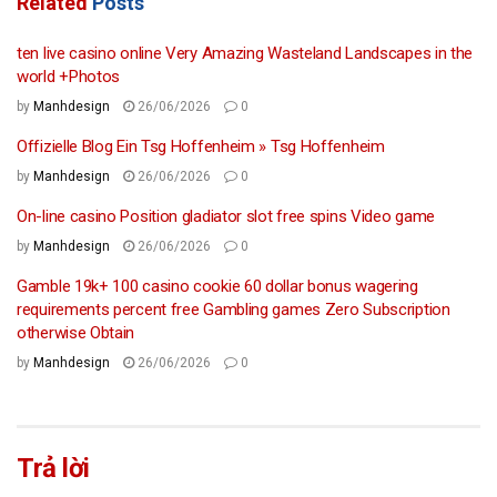
Related
Posts
ten live casino online Very Amazing Wasteland Landscapes in the
world +Photos
by
Manhdesign
26/06/2026
0
Offizielle Blog Ein Tsg Hoffenheim » Tsg Hoffenheim
by
Manhdesign
26/06/2026
0
On-line casino Position gladiator slot free spins Video game
by
Manhdesign
26/06/2026
0
Gamble 19k+ 100 casino cookie 60 dollar bonus wagering
requirements percent free Gambling games Zero Subscription
otherwise Obtain
by
Manhdesign
26/06/2026
0
Trả lời