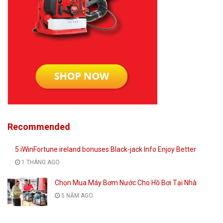
Recommended
5 iWinFortune ireland bonuses Black-jack Info Enjoy Better
1 THÁNG AGO
Chọn Mua Máy Bơm Nước Cho Hồ Bơi Tại Nhà
5 NĂM AGO