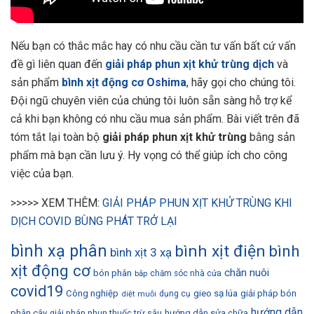
Nếu bạn có thắc mắc hay có nhu cầu cần tư vấn bất cứ vấn
đề gì liên quan đến
giải pháp phun xịt khử trùng dịch
và
sản phẩm
bình xịt động cơ
Oshima
, hãy gọi cho chúng tôi.
Đội ngũ chuyên viên của chúng tôi luôn sẵn sàng hỗ trợ kể
cả khi bạn không có nhu cầu mua sản phẩm. Bài viết trên đã
tóm tắt lại toàn bộ
giải pháp phun xịt khử trùng
bằng sản
phẩm
mà bạn cần lưu ý. Hy vọng có thể giúp ích cho công
việc của bạn.
>>>>> XEM THÊM:
GIẢI PHÁP PHUN XỊT KHỬ TRÙNG KHI
DỊCH COVID BÙNG PHÁT TRỞ LẠI
bình xạ phân
bình xịt điện
bình
bình xịt 3 xạ
xịt động cơ
chăn nuôi
bón phân
bắp
chăm sóc nhà cửa
covid19
gieo sạ lúa
Công nghiệp
giải pháp bón
dụng cụ
diệt muỗi
hướng dẫn
phân cây
giải pháp phun thuốc trừ sâu
hướng dẫn sửa chữa