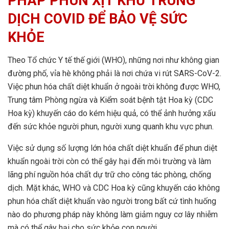
PHÁP PHUN XỊT KHỬ TRÙNG
DỊCH COVID ĐỂ BẢO VỆ SỨC
KHỎE
Theo Tổ chức Y tế thế giới (WHO), những nơi như không gian
đường phố, vỉa hè không phải là nơi chứa vi rút SARS-CoV-2.
Việc phun hóa chất diệt khuẩn ở ngoài trời không được WHO,
Trung tâm Phòng ngừa và Kiểm soát bệnh tật Hoa kỳ (CDC
Hoa kỳ) khuyến cáo do kém hiệu quả, có thể ảnh hưởng xấu
đến sức khỏe người phun, người xung quanh khu vực phun.
Việc sử dụng số lượng lớn hóa chất diệt khuẩn để phun diệt
khuẩn ngoài trời còn có thể gây hại đến môi trường và làm
lãng phí nguồn hóa chất dự trữ cho công tác phòng, chống
dịch. Mặt khác, WHO và CDC Hoa kỳ cũng khuyến cáo không
phun hóa chất diệt khuẩn vào người trong bất cứ tình huống
nào do phương pháp này không làm giảm nguy cơ lây nhiễm
mà có thể gây hại cho sức khỏe con người.