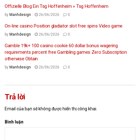
Offizielle Blog Ein Tsg Hoffenheim » Tsg Hoffenheim
by
Manhdesign
26/06/2026
0
On-line casino Position gladiator slot free spins Video game
by
Manhdesign
26/06/2026
0
Gamble 19k+ 100 casino cookie 60 dollar bonus wagering
requirements percent free Gambling games Zero Subscription
otherwise Obtain
by
Manhdesign
26/06/2026
0
Trả lời
Email của bạn sẽ không được hiển thị công khai.
Bình luận