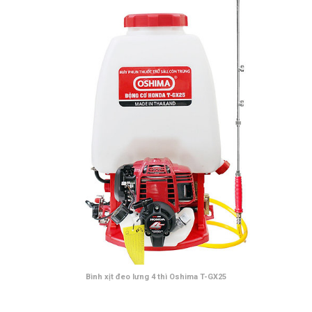
Bình xịt đeo lưng 4 thì Oshima T-GX25