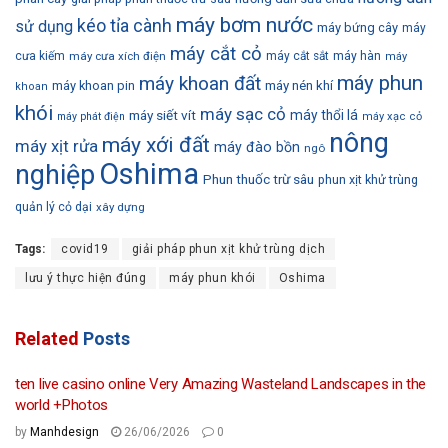
máy bơm nước
kéo tỉa cành
sử dụng
máy bứng cây
máy
máy cắt cỏ
cưa kiếm
máy cưa xích điện
máy cắt sắt
máy hàn
máy
máy phun
máy khoan đất
máy khoan pin
máy nén khí
khoan
khói
máy sạc cỏ
máy siết vít
máy thổi lá
máy phát điện
máy xạc cỏ
nông
máy xới đất
máy xịt rửa
máy đào bồn
ngô
Oshima
nghiệp
Phun thuốc trừ sâu
phun xịt khử trùng
quản lý cỏ dại
xây dựng
Tags:
covid19
giải pháp phun xịt khử trùng dịch
lưu ý thực hiện đúng
máy phun khói
Oshima
Related
Posts
ten live casino online Very Amazing Wasteland Landscapes in the
world +Photos
by
Manhdesign
26/06/2026
0