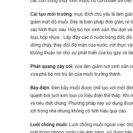
các côn trùng thủy sinh thuộc họ corixidae để diệt
Cải tạo môi trường:
mục đích chủ yếu là làm giả
giảm mật độ muỗi. Đây là biện pháp đơn giản, rẻ ti
các hình thức sau: Hủy bỏ nơi sinh sản: thu dọn v
loại, hộp nhựa… Lấp đầy các ổ nước bằng đất, đá 
dòng chảy, thay đổi độ mặn của nước, vớt thực vật
không thuận lợi cho sự phát triển của bọ gậy và l
Phát quang cây cối:
vừa làm giảm nơi sinh sản củ
vừa phá bỏ nơi trú ẩn của muỗi trưởng thành.
Bẫy điện:
Đèn bẫy muỗi được chế tạo với một đèn 
quanh bởi lưới kim loại có hiệu điện thế thấp. Khi
và tiêu diệt chúng. Phương pháp này sử dụng được 
ích trong nhà nhưng không có tính hiệu quả cao.
Lưới chống muỗi:
Lưới chống muỗi ngoài việc chố
mát trong phòng, ngăn cản ánh sáng, sử dụng tiện 