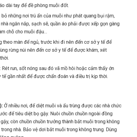
 áo dài tay để đề phòng muỗi đốt.
i bỏ những nơi trú ẩn của muỗi như phát quang bụi rậm,
g nhà ngăn nắp, sạch sẽ, quần áo phải được xếp gọn gàng
làm chỗ cho muỗi đậu…
 theo màn để ngủ, trước khi đi nên đến cơ sở y tế để
vùng rừng núi nên đến cơ sở y tế để được khám, xét
thời.
ư: Rét run, sốt nóng sau đó vã mồ hôi hoặc cảm thấy ớn
y tế gần nhất để được chẩn đoán và điều trị kịp thời.
):
Ở nhiều nơi, để diệt muỗi và ấu trùng được các nhà chức
nước để tiêu diệt bọ gậy. Nuôi chuồn chuồn ngoài đồng
 gậy, còn chuồn chuồn trưởng thành bắt muỗi trong không
 trong nhà. Bảo vệ dơi bắt muỗi trong không trung. Dùng