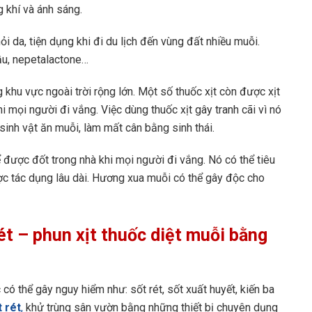
 khí và ánh sáng.
i da, tiện dụng khi đi du lịch đến vùng đất nhiều muỗi.
ầu, nepetalactone…
g khu vực ngoài trời rộng lớn. Một số thuốc xịt còn được xịt
hi mọi người đi vắng. Việc dùng thuốc xịt gây tranh cãi vì nó
sinh vật ăn muỗi, làm mất cân bằng sinh thái.
 được đốt trong nhà khi mọi người đi vắng. Nó có thể tiêu
ợc tác dụng lâu dài. Hương xua muỗi có thể gây độc cho
ét – phun xịt thuốc diệt muỗi bằng
ó thể gây nguy hiểm như: sốt rét, sốt xuất huyết, kiến ba
 rét
,
khử trùng sân vườn bằng những thiết bị chuyên dụng