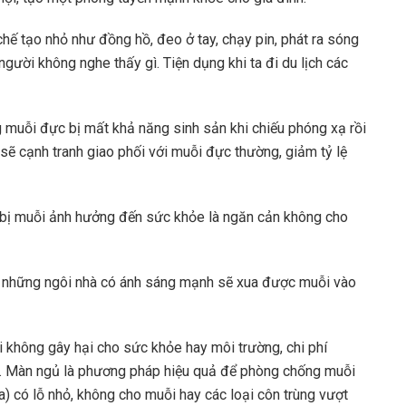
ế tạo nhỏ như đồng hồ, đeo ở tay, chạy pin, phát ra sóng
gười không nghe thấy gì. Tiện dụng khi ta đi du lịch các
 muỗi đực bị mất khả năng sinh sản khi chiếu phóng xạ rồi
sẽ cạnh tranh giao phối với muỗi đực thường, giảm tỷ lệ
 bị muỗi ảnh hưởng đến sức khỏe là ngăn cản không cho
i, những ngôi nhà có ánh sáng mạnh sẽ xua được muỗi vào
 không gây hại cho sức khỏe hay môi trường, chi phí
ài. Màn ngủ là phương pháp hiệu quả để phòng chống muỗi
ựa) có lỗ nhỏ, không cho muỗi hay các loại côn trùng vượt