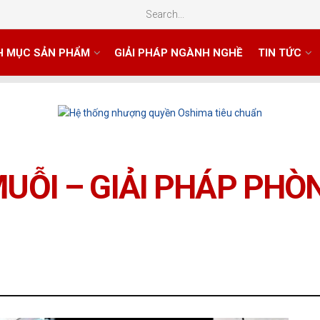
H MỤC SẢN PHẨM
GIẢI PHÁP NGÀNH NGHỀ
TIN TỨC
MUỖI – GIẢI PHÁP PH