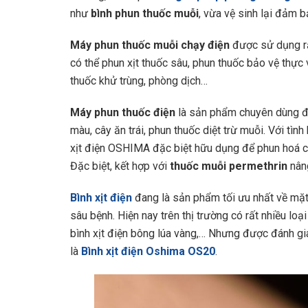
như
bình phun thuốc muỗi
, vừa vệ sinh lại đảm 
Máy phun thuốc muỗi chạy điện
được sử dụng r
có thể phun xịt thuốc sâu, phun thuốc bảo vệ thực 
thuốc khử trùng, phòng dịch…
Máy phun thuốc điện
là sản phẩm chuyên dùng để 
màu, cây ăn trái, phun thuốc diệt trừ muỗi. Với tìn
xịt điện OSHIMA đặc biệt hữu dụng để phun hoá chất
Đặc biệt, kết hợp với
thuốc muỗi permethrin
nân
Bình xịt điện
đang là sản phẩm tối ưu nhất về mặt 
sâu bệnh. Hiện nay trên thị trường có rất nhiều loạ
bình xịt điện bông lúa vàng,… Nhưng được đánh gi
là
Bình xịt điện Oshima OS20
.