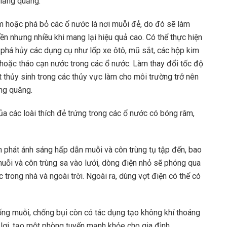
 lăng quăng.
m hoặc phá bỏ các ổ nước là nơi muỗi đẻ, do đó sẽ làm
ền nhưng nhiều khi mang lại hiệu quả cao. Có thể thực hiện
à phá hủy các dụng cụ như lốp xe ôtô, mũ sắt, các hộp kim
hoặc tháo cạn nước trong các ổ nước. Làm thay đổi tốc độ
 thủy sinh trong các thủy vực làm cho môi trường trở nên
ăng quăng.
a các loài thích đẻ trứng trong các ổ nước có bóng râm,
phát ánh sáng hấp dẫn muỗi và côn trùng tụ tập đến, bao
 muỗi và côn trùng sa vào lưới, dòng điện nhỏ sẽ phóng qua
trong nhà và ngoài trời. Ngoài ra, dùng vợt điện có thể có
ng muỗi, chống bụi còn có tác dụng tạo không khí thoáng
lợi, tạo một phòng tuyến mạnh khỏe cho gia đình.