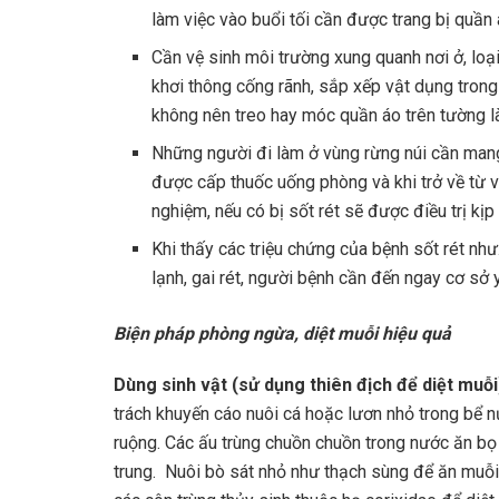
làm việc vào buổi tối cần được trang bị quần
Cần vệ sinh môi trường xung quanh nơi ở, loạ
khơi thông cống rãnh, sắp xếp vật dụng tron
không nên treo hay móc quần áo trên tường 
Những người đi làm ở vùng rừng núi cần mang
được cấp thuốc uống phòng và khi trở về từ 
nghiệm, nếu có bị sốt rét sẽ được điều trị kịp 
Khi thấy các triệu chứng của bệnh sốt rét nh
lạnh, gai rét, người bệnh cần đến ngay cơ sở 
Biện pháp phòng ngừa, diệt muỗi hiệu quả
Dùng sinh vật (sử dụng thiên địch để diệt muỗi
trách khuyến cáo nuôi cá hoặc lươn nhỏ trong bể 
ruộng. Các ấu trùng chuồn chuồn trong nước ăn bọ
trung. Nuôi bò sát nhỏ như thạch sùng để ăn muỗi