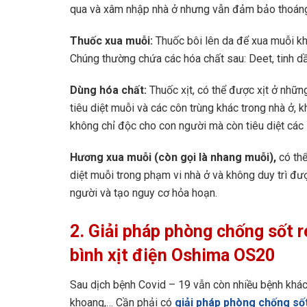
qua và xâm nhập nhà ở nhưng vẫn đảm bảo thoáng
Thuốc xua muỗi:
Thuốc bôi lên da để xua muỗi khỏ
Chúng thường chứa các hóa chất sau: Deet, tinh d
Dùng hóa chất:
Thuốc xịt, có thể được xịt ở nhữn
tiêu diệt muỗi và các côn trùng khác trong nhà ở, k
không chỉ độc cho con người mà còn tiêu diệt các 
Hương xua muỗi (còn gọi là nhang muỗi),
có thể
diệt muỗi trong phạm vi nhà ở và không duy trì đư
người và tạo nguy cơ hỏa hoạn.
2. Giải pháp phòng chống sốt r
bình xịt điện Oshima OS20
Sau dịch bệnh Covid – 19 vẫn còn nhiều bệnh khác c
khoang,… Cần phải có
giải pháp phòng chống sốt