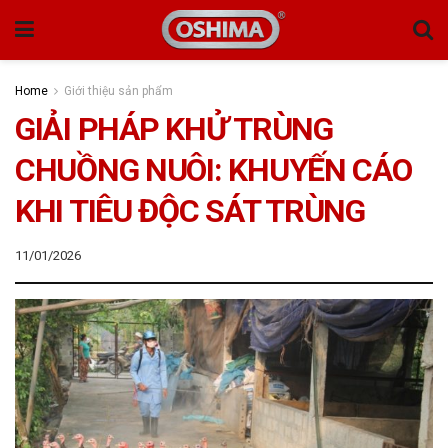
Home
Giới thiệu sản phẩm
GIẢI PHÁP KHỬ TRÙNG
CHUỒNG NUÔI: KHUYẾN CÁO
KHI TIÊU ĐỘC SÁT TRÙNG
11/01/2026