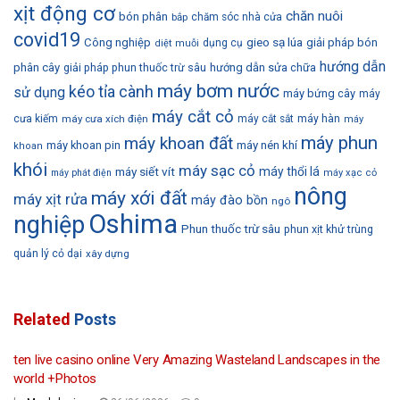
xịt động cơ
chăn nuôi
bón phân
bắp
chăm sóc nhà cửa
covid19
gieo sạ lúa
Công nghiệp
giải pháp bón
dụng cụ
diệt muỗi
hướng dẫn
phân cây
giải pháp phun thuốc trừ sâu
hướng dẫn sửa chữa
máy bơm nước
kéo tỉa cành
sử dụng
máy bứng cây
máy
máy cắt cỏ
cưa kiếm
máy cưa xích điện
máy cắt sắt
máy hàn
máy
máy phun
máy khoan đất
máy khoan pin
máy nén khí
khoan
khói
máy sạc cỏ
máy siết vít
máy thổi lá
máy phát điện
máy xạc cỏ
nông
máy xới đất
máy xịt rửa
máy đào bồn
ngô
Oshima
nghiệp
Phun thuốc trừ sâu
phun xịt khử trùng
quản lý cỏ dại
xây dựng
Related
Posts
ten live casino online Very Amazing Wasteland Landscapes in the
world +Photos