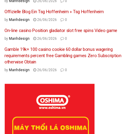
by
Manhdesign
26/06/2026
0
Offizielle Blog Ein Tsg Hoffenheim » Tsg Hoffenheim
by
Manhdesign
26/06/2026
0
On-line casino Position gladiator slot free spins Video game
by
Manhdesign
26/06/2026
0
Gamble 19k+ 100 casino cookie 60 dollar bonus wagering
requirements percent free Gambling games Zero Subscription
otherwise Obtain
by
Manhdesign
26/06/2026
0