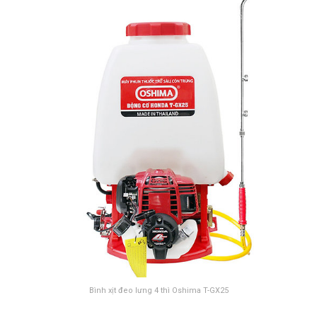
Bình xịt đeo lưng 4 thì Oshima T-GX25