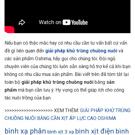
Nếu bạn có thắc mắc hay có nhu cầu cần tư vấn bất cứ vấn
đề gì liên quan đến
giải pháp khử trùng chuồng nuôi
và
các sản phẩm Oshima, hãy gọi cho chúng tôi. Đội ngũ
chuyên viên của chúng tôi luôn sẵn sàng hỗ trợ kể cả khi bạn
không có nhu cầu mua sản phẩm. Bài viết trên đã tóm tắt lại
toàn bộ
giải pháp
khử trùng chuồng nuôi
bằng
sản
phẩm
mà bạn cần lưu ý. Hy vọng có thể giúp ích cho công
tác nuôi trồng của bạn.
>>>>>>>>>>>>>>>>>>>> XEM THÊM:
GIẢI PHÁP KHỬ TRÙNG
CHUỒNG NUÔI BẰNG CẦN XỊT ÁP LỰC CAO OSHIMA
bình xạ phân
bình xịt điện
bình
bình xịt 3 xạ