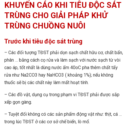
KHUYẾN CÁO KHI TIÊU ĐỘC SÁT
TRÙNG CHO GIẢI PHÁP KHỬ
TRÙNG CHUỒNG NUÔI
Trước khi tiêu độc sát trùng
– Các đối tượng TĐST phải dọn sạch chất hữu cơ, chất bẩn,
phân … bằng cách cọ rửa và làm sạch với nước sạch từ vòi
cao áp, tốt nhất là dùng nước ấm 40oC pha thêm chất tẩy
rửa như Na2CO3 hay NaHCO3 ( khoảng 1%); nếu không
thuốc sẽ bị các chất này làm mất hoạt tính.
– Các đồ vật, dụng cụ trong phạm vi TĐST phải được sắp
xếp gọn gàng.
– Tuyệt đối không có các sản phẩm động vật như: thịt, cá …
trong lúc TĐST ở các cơ sở chế biến, lò mổ.