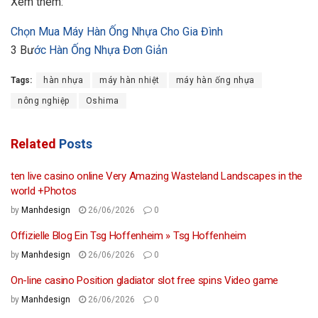
Xem thêm:
Chọn Mua Máy Hàn Ống Nhựa Cho Gia Đình
3 Bư
ớc Hàn Ống Nhựa Đơn Giản
Tags:
hàn nhựa
máy hàn nhiệt
máy hàn ống nhựa
nông nghiệp
Oshima
Related
Posts
ten live casino online Very Amazing Wasteland Landscapes in the
world +Photos
by
Manhdesign
26/06/2026
0
Offizielle Blog Ein Tsg Hoffenheim » Tsg Hoffenheim
by
Manhdesign
26/06/2026
0
On-line casino Position gladiator slot free spins Video game
by
Manhdesign
26/06/2026
0