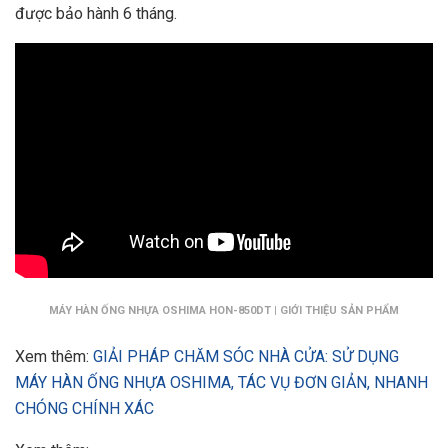
được bảo hành 6 tháng.
MÁY HÀN ỐNG NHỰA OSHIMA HON-850DT | GIỚI THIỆU SẢN PHẨM
Xem thêm:
GIẢI PHÁP CHĂM SÓC NHÀ CỬA: SỬ DỤNG
MÁY HÀN ỐNG NHỰA OSHIMA, TÁC VỤ ĐƠN GIẢN, NHANH
CHÓNG CHÍNH XÁC