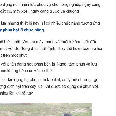
ao động nên nhân lực phục vụ cho nông nghiệp ngày càng
y cắt cỏ, máy xới… ngày càng được ưa chuộng.
lúa, nhưng thiết bị này lại có nhiều chức năng tương ứng
y phun hạt 3 chức năng
.
ổ biến nhất. Với lực máy mạnh và thiết kế ống thổi đặc
 mét với độ đồng đều nhất định. Thay thế hoàn toàn sạ lúa
t trên một phút.
 với phân dạng hạt, phân bón lá. Ngoài tầm phun và lưu
bón không tiếp xúc với cơ thể.
i có tác dụng hạ phèn, cải tạo đất, xử lý hiện tượng ngộ
g dịch hại trên cây lúa. Khi được áp dụng để phun vôi,
ều lần khi rải tay.