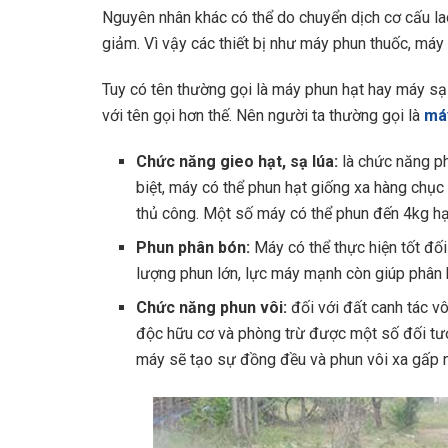
Nguyên nhân khác có thể do chuyển dịch cơ cấu l
giảm. Vì vậy các thiết bị như máy phun thuốc, má
Tuy có tên thường gọi là máy phun hạt hay máy sạ 
với tên gọi hơn thế. Nên người ta thường gọi là
má
Chức năng gieo hạt, sạ lúa:
là chức năng ph
biệt, máy có thể phun hạt giống xa hàng chục
thủ công. Một số máy có thể phun đến 4kg hạ
Phun phân bón:
Máy có thể thực hiện tốt đối
lượng phun lớn, lực máy mạnh còn giúp phân 
Chức năng phun vôi:
đối với đất canh tác vô
độc hữu cơ và phòng trừ được một số đối tượn
máy sẽ tạo sự đồng đều và phun vôi xa gấp nhi