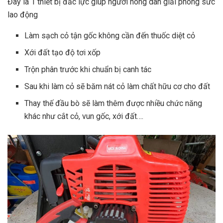
Đây là 1 thiết bị đắc lực giúp người nông dân giải phóng sức
lao động
Làm sạch cỏ tận gốc không cần đến thuốc diệt cỏ
Xới đất tạo độ tơi xốp
Trộn phân trước khi chuẩn bị canh tác
Sau khi làm cỏ sẽ băm nát cỏ làm chất hữu cơ cho đất
Thay thế đầu bò sẽ làm thêm được nhiều chức năng
khác như cắt cỏ, vun gốc, xới đất….