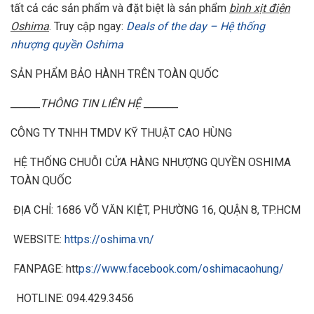
tất cả các sản phẩm và đặt biệt là sản phẩm
bình xịt điện
Oshima
. Truy cập ngay:
Deals of the day – Hệ thống
nhượng quyền Oshima
SẢN PHẨM BẢO HÀNH TRÊN TOÀN QUỐC
______THÔNG TIN LIÊN HỆ _______
CÔNG TY TNHH TMDV KỸ THUẬT CAO HÙNG
HỆ THỐNG CHUỖI CỬA HÀNG NHƯỢNG QUYỀN OSHIMA
TOÀN QUỐC
ĐỊA CHỈ: 1686 VÕ VĂN KIỆT, PHƯỜNG 16, QUẬN 8, TP.HCM
WEBSITE:
https://oshima.vn/
FANPAGE: htt
ps://www.facebook.com/oshimacaohung/
️ HOTLINE: 094.429.3456