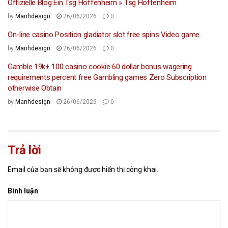
Offizielle Blog Ein Tsg Hoffenheim » Tsg Hoffenheim
by
Manhdesign
26/06/2026
0
On-line casino Position gladiator slot free spins Video game
by
Manhdesign
26/06/2026
0
Gamble 19k+ 100 casino cookie 60 dollar bonus wagering
requirements percent free Gambling games Zero Subscription
otherwise Obtain
by
Manhdesign
26/06/2026
0
Trả lời
Email của bạn sẽ không được hiển thị công khai.
Bình luận