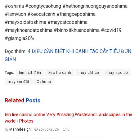
#oshima #congtycaohung #hethongnhuongquyenoshima
#lamvuon #keocatcanh #thangxeposhima
#mayxoidatoshima #maycatcooshima
#maykhoandatoshima #binhxitkhuanoshima #covid19
#giamgia20%
Đọc thêm:
4 ĐIỀU CẦN BIẾT KHI CANH TÁC CÂY TIÊU ĐƠN
GIẢN
Tags:
bình xịt điện
kéo tỉa cành
máy cắt cỏ
máy sạc cỏ
máy xới đất
Oshima
Related
Posts
ten live casino online Very Amazing Wasteland Landscapes in the
world +Photos
by
Manhdesign
26/06/2026
0