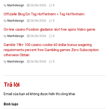
by
Manhdesign
26/06/2026
0
Offizielle Blog Ein Tsg Hoffenheim » Tsg Hoffenheim
by
Manhdesign
26/06/2026
0
On-line casino Position gladiator slot free spins Video game
by
Manhdesign
26/06/2026
0
Gamble 19k+ 100 casino cookie 60 dollar bonus wagering
requirements percent free Gambling games Zero Subscription
otherwise Obtain
by
Manhdesign
26/06/2026
0
Trả lời
Email của bạn sẽ không được hiển thị công khai.
Bình luận