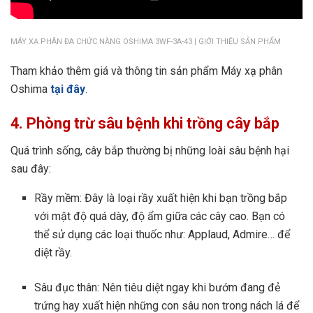
MÁY XẠ PHÂN ĐA CHỨC NĂNG OSHIMA 3WF-3A-43 | GIỚI THIỆU SẢN PHẨM
Tham khảo thêm giá và thông tin sản phẩm Máy xạ phân
Oshima
tại đây
.
4. Phòng trừ sâu bệnh khi trồng cây bắp
Quá trình sống, cây bắp thường bị những loài sâu bệnh hại
sau đây:
Rầy mềm: Đây là loại rầy xuất hiện khi bạn trồng bắp
với mật độ quá dày, độ ẩm giữa các cây cao. Bạn có
thể sử dụng các loại thuốc như: Applaud, Admire… để
diệt rầy.
Sâu đục thân: Nên tiêu diệt ngay khi bướm đang đẻ
trứng hay xuất hiện những con sâu non trong nách lá để