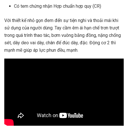
Có tem chứng nhận Hợp chuẩn hợp quy (CR)
Với thiết kế nhỏ gọn đem đến sự tiện nghi và thoải mái khi
sử dụng của người dùng. Tay cầm êm ái hạn chế trơn trượt
trong quá trình thao tác, bơm vuông bằng đồng, nặng chống
sét, dây deo vai dày, chân đế đúc dày, đặc. Động cơ 2 thì
mạnh mẽ giúp áp lực phun đều, mạnh.