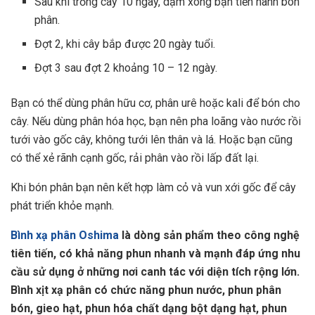
Sau khi trồng cây 10 ngày, dặm xong bạn tiến hành bón
phân.
Đợt 2, khi cây bắp được 20 ngày tuổi.
Đợt 3 sau đợt 2 khoảng 10 – 12 ngày.
Bạn có thể dùng phân hữu cơ, phân urê hoặc kali để bón cho
cây. Nếu dùng phân hóa học, bạn nên pha loãng vào nước rồi
tưới vào gốc cây, không tưới lên thân và lá. Hoặc bạn cũng
có thể xẻ rãnh cạnh gốc, rải phân vào rồi lấp đất lại.
Khi bón phân bạn nên kết hợp làm cỏ và vun xới gốc để cây
phát triển khỏe mạnh.
Bình xạ phân Oshima
là dòng sản phẩm theo công nghệ
tiên tiến, có khả năng phun nhanh và mạnh đáp ứng nhu
cầu sử dụng ở những nơi canh tác với diện tích rộng lớn.
Bình xịt xạ phân có chức năng phun nước, phun phân
bón, gieo hạt, phun hóa chất dạng bột dạng hạt, phun