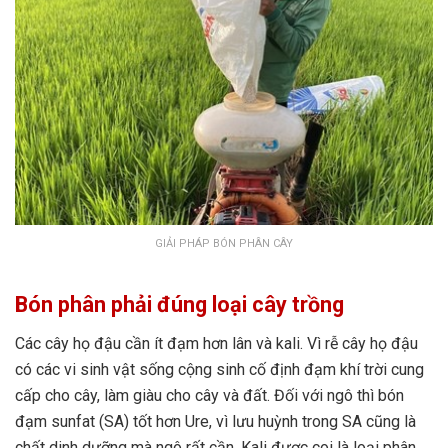
GIẢI PHÁP BÓN PHÂN CÂY
Bón phân phải đúng loại cây trồng
Các cây họ đậu cần ít đạm hơn lân và kali. Vì rễ cây họ đậu
có các vi sinh vật sống cộng sinh cố định đạm khí trời cung
cấp cho cây, làm giàu cho cây và đất. Đối với ngô thì bón
đạm sunfat (SA) tốt hơn Ure, vì lưu huỳnh trong SA cũng là
chất dinh dưỡng mà ngô rất cần. Kali được coi là loại phân