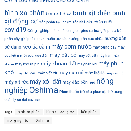
CÂY: 4 LƯU Ý BÓN PHÂN CHO CÂY CẢNH
bình xạ phân
bình xịt điện
bình
bình xịt 3 xạ
xịt động cơ
chăn nuôi
bón phân
bắp
chăm sóc nhà cửa
covid19
gieo sạ lúa
Công nghiệp
giải pháp bón
dụng cụ
diệt muỗi
hướng dẫn
phân cây
giải pháp phun thuốc trừ sâu
hướng dẫn sửa chữa
máy bơm nước
kéo tỉa cành
sử dụng
máy bứng cây
máy
máy cắt cỏ
cưa kiếm
máy cưa xích điện
máy cắt sắt
máy hàn
máy
máy phun
máy khoan đất
máy khoan pin
máy nén khí
khoan
khói
máy sạc cỏ
máy siết vít
máy thổi lá
máy phát điện
máy xạc cỏ
nông
máy xới đất
máy xịt rửa
máy đào bồn
ngô
Oshima
nghiệp
Phun thuốc trừ sâu
phun xịt khử trùng
quản lý cỏ dại
xây dựng
Tags:
bình xạ phân
bình xịt động cơ
bón phân
nông nghiệp
Oshima