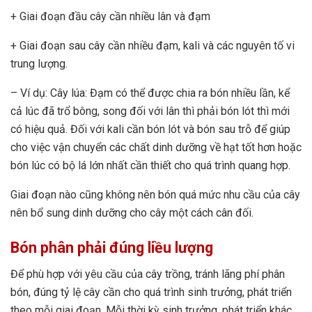
+ Giai đoạn đầu cây cần nhiều lân và đạm
+ Giai đoạn sau cây cần nhiều đạm, kali và các nguyên tố vi
trung lượng.
– Ví dụ: Cây lúa: Đạm có thể được chia ra bón nhiều lần, kể
cả lúc đã trổ bông, song đối với lân thì phải bón lót thì mới
có hiệu quả. Đối với kali cần bón lót và bón sau trỗ để giúp
cho việc vận chuyển các chất dinh dưỡng về hạt tốt hơn hoặc
bón lúc có bộ lá lớn nhất cần thiết cho quá trình quang hợp.
Giai đoạn nào cũng không nên bón quá mức nhu cầu của cây
nên bổ sung dinh dưỡng cho cây một cách cân đối.
Bón phân phải đúng liều lượng
Để phù hợp với yêu cầu của cây trồng, tránh lãng phí phân
bón, đúng tỷ lệ cây cần cho quá trình sinh trưởng, phát triển
theo mỗi giai đoạn. Mỗi thời kỳ sinh trưởng, phát triển khác