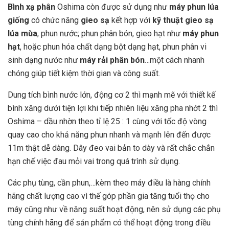
Bình xạ phân
Oshima còn được sử dụng như
máy phun lúa
giống
có chức năng
gieo sạ
kết hợp với
kỹ thuật gieo sạ
lúa mùa
, phun nước; phun phân bón, gieo hạt như
máy phun
hạt
, hoặc phun hóa chất dạng bột dạng hạt, phun phân vi
sinh dạng nước như
máy rải phân bón
…một cách nhanh
chóng giúp tiết kiệm thời gian và công suất.
Dung tích bình nước lớn, động cơ 2 thì mạnh mẽ với thiết kế
bình xăng dưới tiện lợi khi tiếp nhiên liệu xăng pha nhớt 2 thì
Oshima – dầu nhờn theo tỉ lệ 25 : 1 cùng với tốc độ vòng
quay cao cho khả năng phun nhanh và mạnh lên đến được
11m thật dễ dàng. Dây đeo vai bản to dày và rất chắc chắn
hạn chế việc đau mỏi vai trong quá trình sử dụng.
Các phụ tùng, cần phun,…kèm theo máy điều là hàng chính
hãng chất lượng cao vì thế góp phần gia tăng tuổi thọ cho
máy cũng như về năng suất hoạt động, nên sử dụng các phụ
tùng chính hãng để sản phẩm có thể hoạt động trong điều