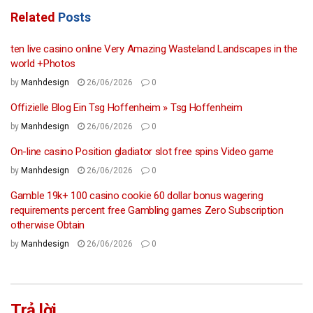
Related
Posts
ten live casino online Very Amazing Wasteland Landscapes in the
world +Photos
by
Manhdesign
26/06/2026
0
Offizielle Blog Ein Tsg Hoffenheim » Tsg Hoffenheim
by
Manhdesign
26/06/2026
0
On-line casino Position gladiator slot free spins Video game
by
Manhdesign
26/06/2026
0
Gamble 19k+ 100 casino cookie 60 dollar bonus wagering
requirements percent free Gambling games Zero Subscription
otherwise Obtain
by
Manhdesign
26/06/2026
0
Trả lời