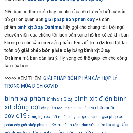
Nếu bạn có thắc mắc hay có nhu cầu cần tư vấn bất cứ vấn
đề gì liên quan đến
giải pháp bón phân cây
và sản
phẩm
bình xịt 3 xạ Oshima
, hãy gọi cho chúng tôi. Đội ngũ
chuyên viên của chúng tôi luôn sẵn sàng hỗ trợ kể cả khi bạn
không có nhu cầu mua sản phẩm. Bài viết trên đã tóm tắt lại
toàn bộ
giải pháp bón phân cây
bằng
bình xịt 3 xạ
Oshima
mà bạn cần lưu ý. Hy vọng có thể giúp ích cho công
tác của bạn.
>>>>> XEM THÊM:
GIẢI PHÁP BÓN PHÂN CÂY HỢP LÝ
TRONG MÙA DỊCH COVID
bình xạ phân
bình xịt điện
bình
bình xịt 3 xạ
xịt động cơ
chăn nuôi
bón phân
bắp
chăm sóc nhà cửa
covid19
gieo sạ lúa
Công nghiệp
giải pháp bón
dụng cụ
diệt muỗi
hướng dẫn
phân cây
giải pháp phun thuốc trừ sâu
hướng dẫn sửa chữa
máy bơm nước
kéo tỉa cành