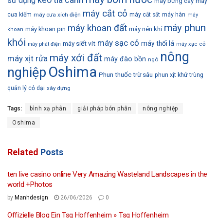
sử dụng
máy bứng cây
máy
máy cắt cỏ
cưa kiếm
máy cưa xích điện
máy cắt sắt
máy hàn
máy
máy phun
máy khoan đất
máy khoan pin
máy nén khí
khoan
khói
máy sạc cỏ
máy siết vít
máy thổi lá
máy phát điện
máy xạc cỏ
nông
máy xới đất
máy xịt rửa
máy đào bồn
ngô
Oshima
nghiệp
Phun thuốc trừ sâu
phun xịt khử trùng
quản lý cỏ dại
xây dựng
Tags:
bình xạ phân
giải pháp bón phân
nông nghiệp
Oshima
Related
Posts
ten live casino online Very Amazing Wasteland Landscapes in the
world +Photos
by
Manhdesign
26/06/2026
0
Offizielle Blog Ein Tsg Hoffenheim » Tsg Hoffenheim