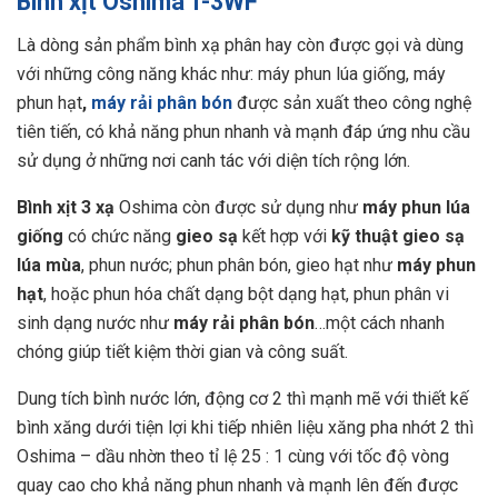
Bình xịt Oshima T-3WF
Là dòng sản phẩm bình xạ phân hay còn được gọi và dùng
với những công năng khác như: máy phun lúa giống, máy
phun hạt
,
máy rải phân bón
được sản xuất theo công nghệ
tiên tiến, có khả năng phun nhanh và mạnh đáp ứng nhu cầu
sử dụng ở những nơi canh tác với diện tích rộng lớn.
Bình xịt 3 xạ
Oshima còn được sử dụng như
máy phun lúa
giống
có chức năng
gieo sạ
kết hợp với
kỹ thuật gieo sạ
lúa mùa
, phun nước; phun phân bón, gieo hạt như
máy phun
hạt
, hoặc phun hóa chất dạng bột dạng hạt, phun phân vi
sinh dạng nước như
máy rải phân bón
…một cách nhanh
chóng giúp tiết kiệm thời gian và công suất.
Dung tích bình nước lớn, động cơ 2 thì mạnh mẽ với thiết kế
bình xăng dưới tiện lợi khi tiếp nhiên liệu xăng pha nhớt 2 thì
Oshima – dầu nhờn theo tỉ lệ 25 : 1 cùng với tốc độ vòng
quay cao cho khả năng phun nhanh và mạnh lên đến được