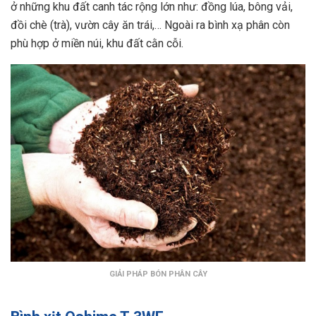
ở những khu đất canh tác rộng lớn như: đồng lúa, bông vải,
đồi chè (trà), vườn cây ăn trái,… Ngoài ra bình xạ phân còn
phù hợp ở miền núi, khu đất cằn cỗi.
GIẢI PHÁP BÓN PHÂN CÂY