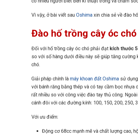
có nhiều người biết đến kĩ thuật trồng và chăm sóc
Vì vậy, ở bài viết sau
Oshima
xin chia sẻ về đào hố
Đào hố trồng cây óc chó
Đối với hố trồng cây óc chó phải đạt
kích thước 5
so với số hàng dưới điều này sẽ giúp tăng cường
chó.
Giải pháp chính là
máy khoan đất Oshima
sử dụng 
với bánh răng bằng thép và có tay cầm bọc nhựa 
rất nhiều so với công việc đào tay thủ công. Ngo
cánh đôi với các đường kính: 100, 150, 200, 250
Với ưu điểm:
Động cơ 68cc mạnh mẽ và chất lượng cao, hộ