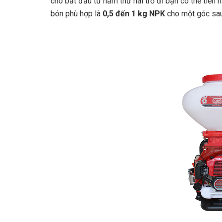
chó bắt đầu từ năm thứ hai trở đi bạn có thể tiế
bón phù hợp là
0,5 đến 1 kg NPK
cho một góc sau