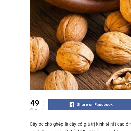
49
Share on Facebook
VIEWS
Cây óc chó ghép là cây có giá trị kinh tế rất cao