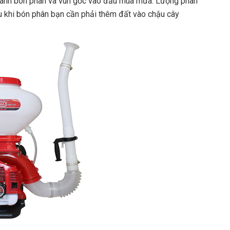
n hành bón phân và vun gốc vào đầu mùa mưa. Lượng phân
 khi bón phân bạn cần phải thêm đất vào chậu cây