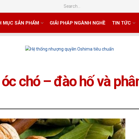
H MỤC SẢN PHẨM
GIẢI PHÁP NGÀNH NGHỀ
TIN TỨC
c óc chó – đào hố và phâ