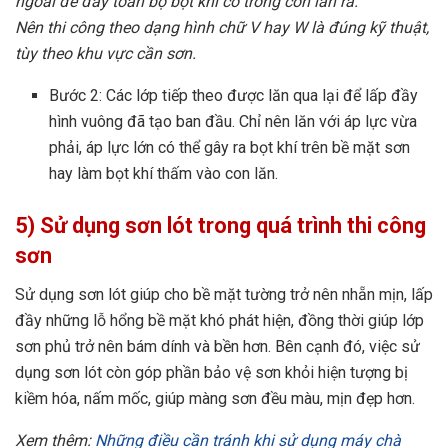
ngoài để đẩy toàn bộ bọt khí có trong con lăn ra.
Nên thi công theo dạng hình chữ V hay W là đúng kỹ thuật,
tùy theo khu vực cần sơn.
Bước 2: Các lớp tiếp theo được lăn qua lại để lấp đầy
hình vuông đã tạo ban đầu. Chỉ nên lăn với áp lực vừa
phải, áp lực lớn có thể gây ra bọt khí trên bề mặt sơn
hay làm bọt khí thấm vào con lăn.
5)
Sử dụng sơn lót trong quá trình thi công
sơn
Sử dụng sơn lót giúp cho bề mặt tường trở nên nhẵn mịn, lấp
đầy những lỗ hổng bề mặt khó phát hiện, đồng thời giúp lớp
sơn phủ trở nên bám dính và bền hơn. Bên cạnh đó, việc sử
dụng sơn lót còn góp phần bảo vệ sơn khỏi hiện tượng bị
kiềm hóa, nấm mốc, giúp màng sơn đều màu, mịn đẹp hơn.
Xem thêm:
Những điều cần tránh khi sử dụng máy chà