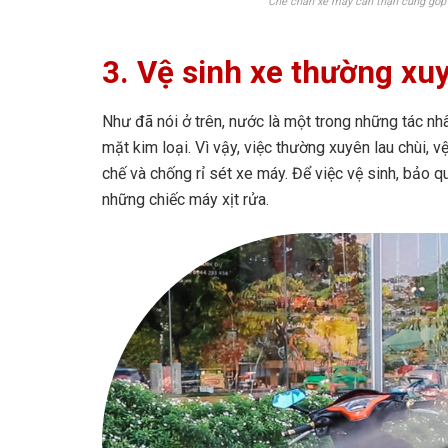
Che chắn xe máy cẩn thận cũng góp 
3.
Vệ sinh xe thường xuy
Như đã nói ở trên, nước là một trong những tác nhâ
mặt kim loại. Vì vậy, việc thường xuyên lau chùi, 
chế và chống rỉ sét xe máy. Để việc vệ sinh, bảo 
những chiếc máy xịt rửa.