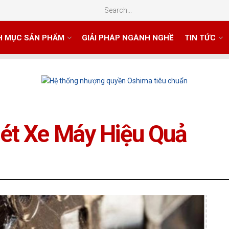
H MỤC SẢN PHẨM
GIẢI PHÁP NGÀNH NGHỀ
TIN TỨC
ét Xe Máy Hiệu Quả