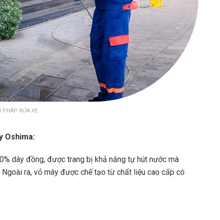
I PHÁP RỬA XE
áy Oshima:
00% dây đồng, được trang bị khả năng tự hút nước mà
i. Ngoài ra, vỏ máy được chế tạo từ chất liệu cao cấp có