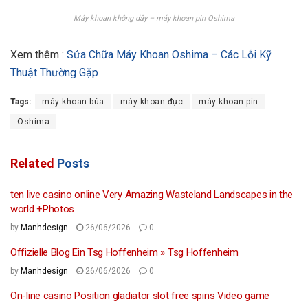
Máy khoan không dây – máy khoan pin Oshima
Xem thêm :
Sửa Chữa Máy Khoan Oshima – Các Lỗi Kỹ
Thuật Thường Gặp
Tags:
máy khoan búa
máy khoan đục
máy khoan pin
Oshima
Related
Posts
ten live casino online Very Amazing Wasteland Landscapes in the
world +Photos
by
Manhdesign
26/06/2026
0
Offizielle Blog Ein Tsg Hoffenheim » Tsg Hoffenheim
by
Manhdesign
26/06/2026
0
On-line casino Position gladiator slot free spins Video game