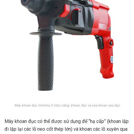
Máy khoan đục Oshima 3 chức năng: khoan, đục và vừa khoan vừa đục
Máy khoan đục có thể được sử dụng để “hạ cấp” (khoan lặp
đi lặp lại các lỗ neo cốt thép lớn) và khoan các lỗ xuyên qua