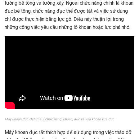
tường bê tông và tường xây. Ngoài chức năng chính là khoan
đục bê tông, chức năng đục thể được tắt và việc sử dụng
chỉ được thực hiện bằng lực gõ. Điều này thuận lợi trong
những công việc yêu cầu những lỗ khoan hoặc lực phá nhỏ.
Máy khoan đục Oshima 3 chức năng: khoan, đục và vừa khoan vừa đục
Máy khoan đục rất thích hợp để sử dụng trong việc tháo dỡ